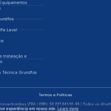
Equipamentos
s
undfos
lfa Laval
ce
e Instalação e
ão
a Técnica Grundfos
Termos e Políticas
onserbombas LTDA | CNPJ: 50.237.841/01-95 | Todos os direi
lhor experiência em nosso site.
Learn more