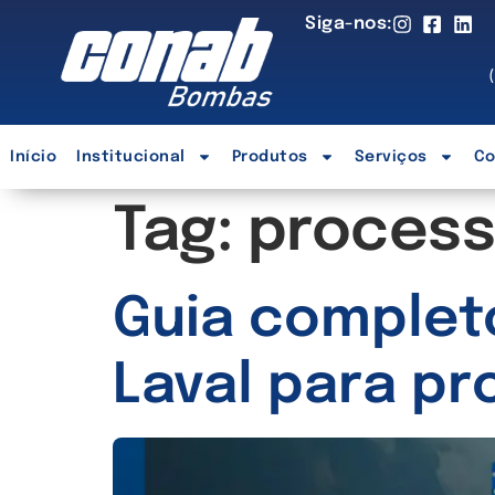
Siga-nos:
Início
Institucional
Produtos
Serviços
Co
Tag:
process
Guia completo
Laval para pr