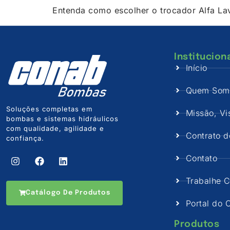
Entenda como escolher o trocador Alfa Lava
Institucion
Início
Quem Som
Soluções completas em
Missão, Vi
bombas e sistemas hidráulicos
com qualidade, agilidade e
Contrato 
confiança.
Contato
Trabalhe 
Catálogo De Produtos
Portal do C
Produtos